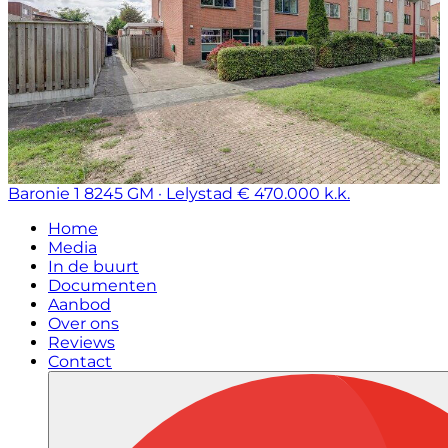
Baronie 1
8245 GM · Lelystad
€ 470.000 k.k.
Home
Media
In de buurt
Documenten
Aanbod
Over ons
Reviews
Contact