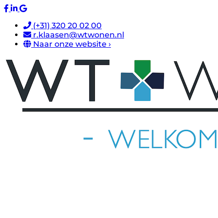
(+31) 320 20 02 00
r.klaasen@wtwonen.nl
Naar onze website ›