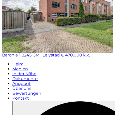
Baronie 1
8245 GM · Lelystad
€ 470.000 k.k.
Heim
Medien
In der Nähe
Dokumente
Angebot
Über uns
Bewertungen
Kontakt